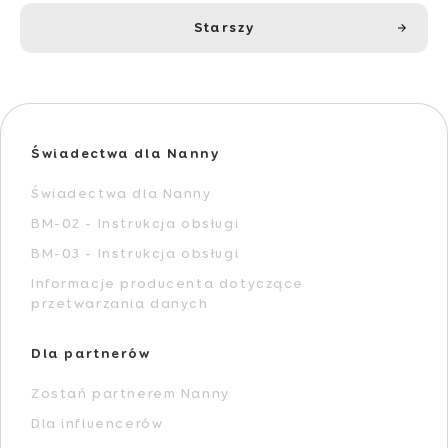
Starszy
Świadectwa dla Nanny
Świadectwa dla Nanny
BM-02 - Instrukcja obsługi
BM-03 - Instrukcja obsługi
Informacje producenta dotyczące
przetwarzania danych
Dla partnerów
Zostań partnerem Nanny
Dla influencerów