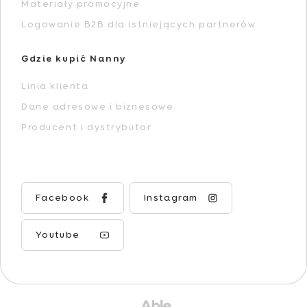
Materiały promocyjne
Logowanie B2B dla istniejących partnerów
Gdzie kupić Nanny
Linia klienta
Dane adresowe i biznesowe
Producent i dystrybutor
Facebook
Instagram
Youtube